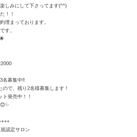
楽しみにして下さってます
(^^)
た！！
約埋まっております。
です。
🌟
22000
3
名募集中
‼️
たので、残り2名様募集します！
ット発売中！！
😊✨
++++
正規認定サロン