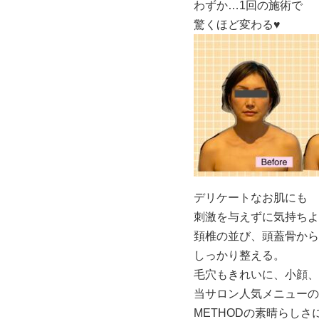
わずか
…1
回の施術で
驚くほど変わる
♥️
デリケートなお肌にも
刺激を与えずに気持ちよ
頚椎の並び、頭蓋骨から
しっかり整える。
毛穴もきれいに、小顔、
当サロン人気メニューの
METHOD
の素晴らしさ