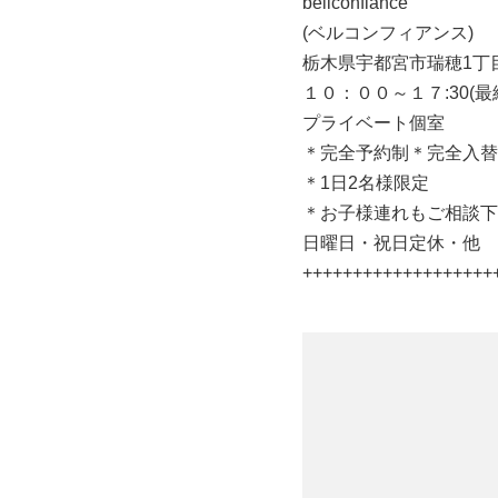
bellconfiance
(
ベルコンフィアンス
)
栃木県宇都宮市瑞穂
1
丁
１０：００～１７
:30(
最
プライベート個室
＊完全予約制＊完全入替
＊
1
日
2
名様限定
＊お子様連れもご相談下
日曜日・祝日定休・他
++++++++++++++++++++