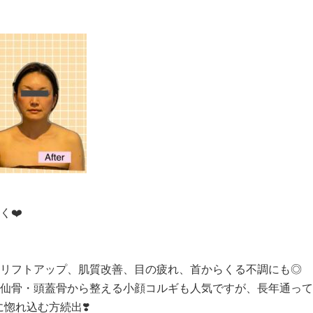
く
❤️
リフトアップ、肌質改善、目の疲れ、首からくる不調にも◎
仙骨・頭蓋骨から整える小顔コルギも人気ですが、長年通って
に惚れ込む方続出
❣️