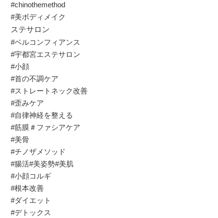
#chinothemethod
#美ボディメイク
ステサロン
#ベルコンフィアンス⠀
#宇都宮エステサロン
#小顔
#首の不調ケア
#ストレートネック改善
#歪みケア
#自律神経を整える
#筋膜＃ファシアケア
#美骨
#チノザメソッド
#腸活#美姿勢#美肌
#小顔コルギ
#根本改善
#ダイエット
#デトックス