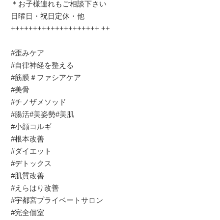
＊お子様連れもご相談下さい
日曜日・祝日定休・他
++++++++++++++++++++ ++
⠀
#歪みケア
#自律神経を整える
#筋膜＃ファシアケア
#美骨
#チノザメソッド
#腸活#美姿勢#美肌
#小顔コルギ
#根本改善
#ダイエット
#デトックス
#肌質改善
#えらはり改善
#宇都宮プライベートサロン
#完全個室